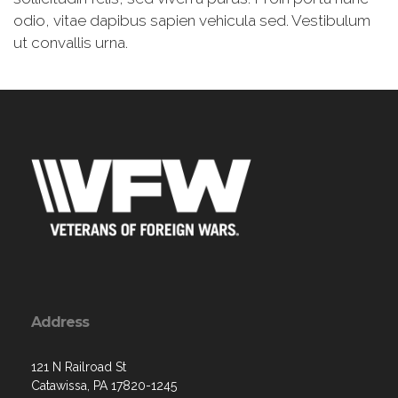
odio, vitae dapibus sapien vehicula sed. Vestibulum
ut convallis urna.
Address
121 N Railroad St
Catawissa, PA 17820-1245