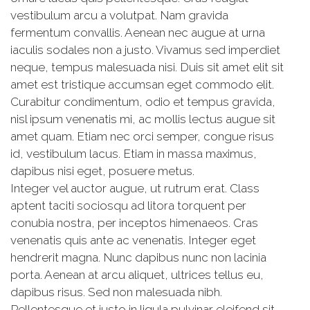
vestibulum arcu a volutpat. Nam gravida
fermentum convallis. Aenean nec augue at urna
iaculis sodales non a justo. Vivamus sed imperdiet
neque, tempus malesuada nisi. Duis sit amet elit sit
amet est tristique accumsan eget commodo elit.
Curabitur condimentum, odio et tempus gravida,
nisl ipsum venenatis mi, ac mollis lectus augue sit
amet quam. Etiam nec orci semper, congue risus
id, vestibulum lacus. Etiam in massa maximus,
dapibus nisi eget, posuere metus.
Integer vel auctor augue, ut rutrum erat. Class
aptent taciti sociosqu ad litora torquent per
conubia nostra, per inceptos himenaeos. Cras
venenatis quis ante ac venenatis. Integer eget
hendrerit magna. Nunc dapibus nunc non lacinia
porta. Aenean at arcu aliquet, ultrices tellus eu,
dapibus risus. Sed non malesuada nibh.
Pellentesque et justo in ligula pulvinar eleifend sit